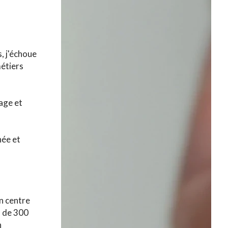
s, j'échoue
métiers
sage et
née et
n centre
s de 300
n