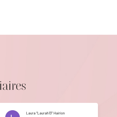
iaires
Laura “Laurah13” Hairion