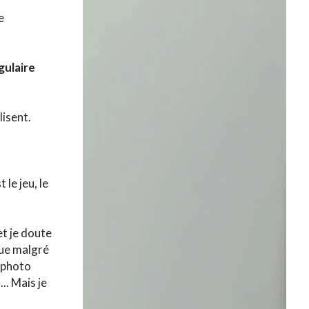
e
gulaire
lisent.
le jeu, le
et je doute
que malgré
e photo
.. Mais je