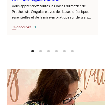
Prothésiste ongulaire de base
Vous apprendrez toutes les bases du métier de
Prothésiste Ongulaire avec des bases théoriques
essentielles et de la mise en pratique sur de vrais
modèles. Au programme : - Anatomie de l'ongle -
Je découvre
Hygiène et maladies - Utilisation du matériel et des
produits - Rallongement (capsules et gel) -
Remplissage / comblage - Pose de couleurs au plus
près des cuticules - Conseils en développement
d'entreprise