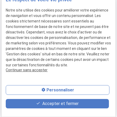
Mel's Esthétique • Centre de formation esthétique à
Notre site utilise des cookies pour améliorer votre expérience
Gardanne
de navigation et vous offrir un contenu personnalisé. Les
cookies strictement nécessaires sont essentiels au
Avec Mel's Esthétique, osez la version
fonctionnement de base de notre site et ne peuvent pas être
premium de votre avenir
désactivés. Cependant, vous avez le choix d'activer ou de
désactiver les cookies de personnalisation, de performance et
Faire confiance à Mel's Esthétique pour
booster vos
de marketing selon vos préférences. Vous pouvez modifier vos
paramètres de cookies à tout moment en cliquant sur le lien
compétences en esthétique
et cosmétique, c'est la
'Gestion des cookies' situé en bas de notre site. Veuillez noter
promesse d'un avenir professionnel à la hauteur de vos
que la désactivation de certains cookies peut avoir un impact
rêves les plus ambitieux. Imaginez pouvoir répondre à
sur certaines fonctionnalités du site.
toutes les demandes de vos clientes, même les plus
Continuer sans accepter
pointues. Imaginez avoir la confiance et la
reconnaissance que seul un savoir-faire d'excellence peut
apporter. Imaginez la satisfaction de transmettre à votre
Personnaliser
tour votre passion, en devenant peut-être formateur à
place
contact_page
phone
votre tour...
Accepter et fermer
Plan d'accès
Contact
04 84 89 15 59
Avec Mel's Esthétique, tout devient possible. Alors,