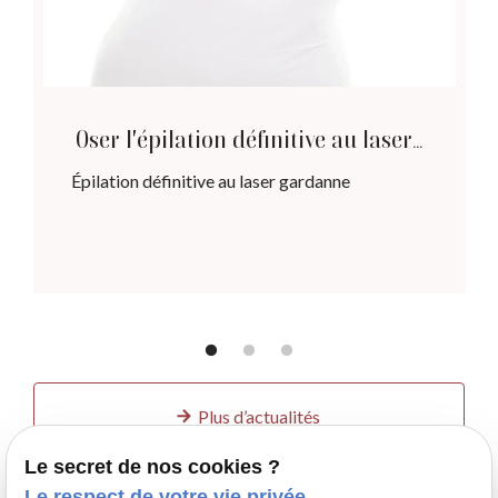
Oser l'épilation définitive au laser :
fini les poils, bonjour la peau
Épilation définitive au laser gardanne
douce
Plus d’actualités
Le secret de nos cookies ?
Le respect de votre vie privée