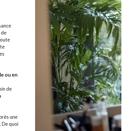
sance
s de
toute
tte
les
ile ou en
e
oin de
a
après une
. De quoi