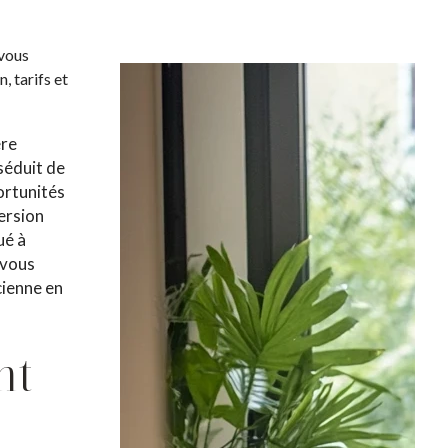
 vous
, tarifs et
ère
 séduit de
ortunités
ersion
ué à
 vous
cienne en
nt