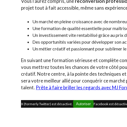
Vous l'aurez compris, une
reconversion profession
projet tout à fait accessible, même sans expérience i
Un marché en pleine croissance avec de nombre
Une formation de qualité essentielle pour maîtris
Un investissement vite rentabilisé grâce au prix 
Des opportunités variées pour développer son ac
Un métier créatif et passionnant pour sublimer le
En suivant une formation sérieuse et complète c
vous mettrez toutes les chances de votre côté po
créatif. Notre centre, à la pointe des techniques e
sera votre meilleur allié pour conquérir ce marché p
talent.
Prête à faire briller les regards avec MJ Fo
X (formerly Twitter) est désactivé.
Autoriser
Facebook est désacti