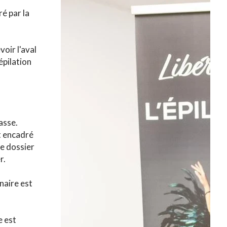
ré par la
oir l'aval
épilation
asse.
t encadré
re dossier
r.
naire est
e est