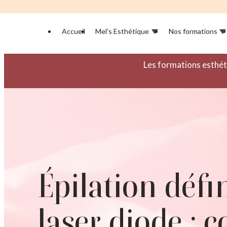
Panneau de gestion des cookies
Accueil
Mel's Esthétique
Nos formations
Les formations esthét
Épilation défi
laser diode : c