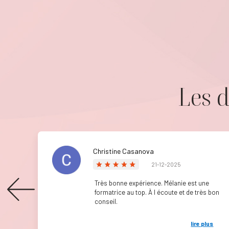
Les d
Christine Casanova
21-12-2025
 ne
Très bonne expérience. Mélanie est une
'ai
formatrice au top. À l écoute et de très bon
 et
conseil.
ste
lus
lire plus