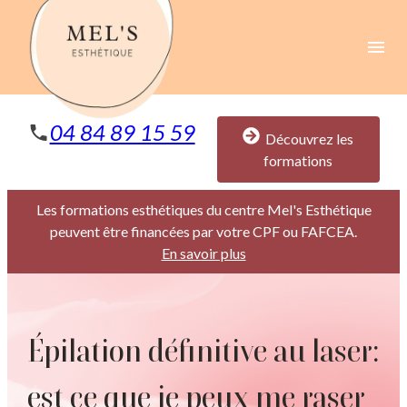
Panneau de gestion des cookies
menu
04 84 89 15 59
Découvrez les
formations
Les formations esthétiques du centre Mel's Esthétique
peuvent être financées par votre CPF ou FAFCEA.
En savoir plus
Épilation définitive au laser:
est ce que je peux me raser